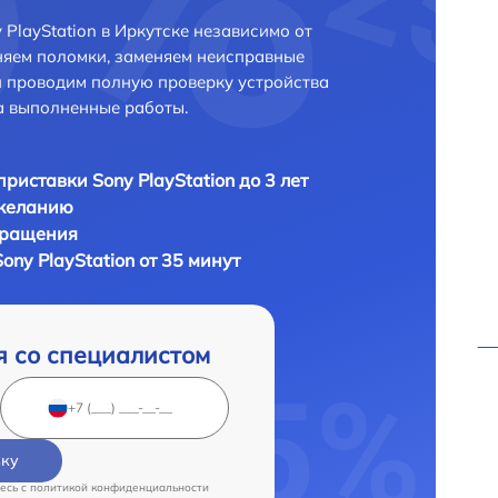
PlayStation в Иркутске независимо от
няем поломки, заменяем неисправные
и проводим полную проверку устройства
а выполненные работы.
приставки Sony PlayStation до 3 лет
 желанию
бращения
ony PlayStation от 35 минут
я со специалистом
вку
есь c
политикой конфиденциальности