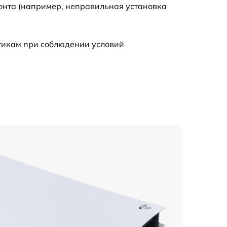
онта (например, неправильная установка
1100 р
стикам при соблюдении условий
950 р
400 р
750 р