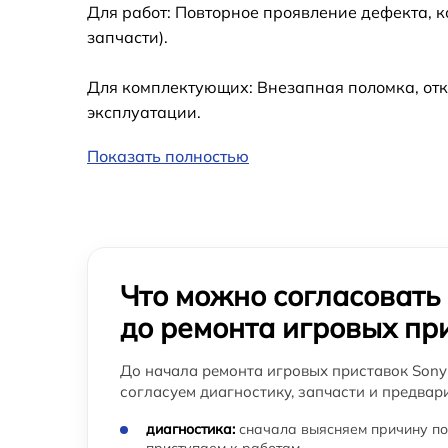
Для работ: Повторное проявление дефекта, 
Замена Bluetooth игровой приставки Sony
запчасти).
PlayStation
Замена считывающей головки игровой
Для комплектующих: Внезапная поломка, отк
приставки Sony PlayStation
эксплуатации.
Замена разъема питания игровой приставк
Sony PlayStation
Показать полностью
Ремонт Blu-Ray игровой приставки Sony
PlayStation
Что можно согласовать
до ремонта игровых пр
До начала ремонта игровых приставок Sony 
согласуем диагностику, запчасти и предвар
диагностика:
сначала выясняем причину по
приступаем к работам