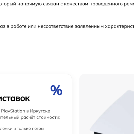
который напрямую связан с качеством проведенного рем
от 60 мин
аз в работе или несоответствие заявленным характери
от 60 мин
и
от 60 мин
от 60 мин
%
иставок
PlayStation в Иркутске
ительный расчёт стоимости:
ломки и только потом