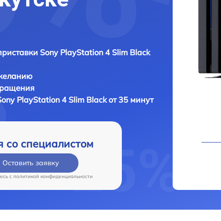
риставки Sony PlayStation 4 Slim Black
 желанию
бращения
ny PlayStation 4 Slim Black от 35 минут
я со специалистом
Оставить заявку
есь c
политикой конфиденциальности