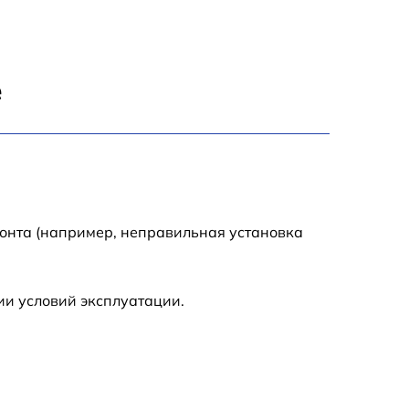
550 р
2200 р
е
2200 р
1000 р
700 р
монта (например, неправильная установка
500 р
ии условий эксплуатации.
1100 р
950 р