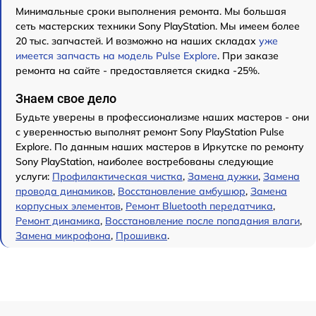
Минимальные сроки выполнения ремонта. Мы большая
сеть мастерских техники Sony PlayStation. Мы имеем более
20 тыс. запчастей. И возможно на наших складах
уже
имеется запчасть на модель Pulse Explore
. При заказе
ремонта на сайте - предоставляется скидка -25%.
Знаем свое дело
Будьте уверены в профессионализме наших мастеров - они
с уверенностью выполнят ремонт Sony PlayStation Pulse
Explore. По данным наших мастеров в Иркутске по ремонту
Sony PlayStation, наиболее востребованы следующие
услуги:
Профилактическая чистка
,
Замена дужки
,
Замена
провода динамиков
,
Восстановление амбушюр
,
Замена
корпусных элементов
,
Ремонт Bluetooth передатчика
,
Ремонт динамика
,
Восстановление после попадания влаги
,
Замена микрофона
,
Прошивка
.