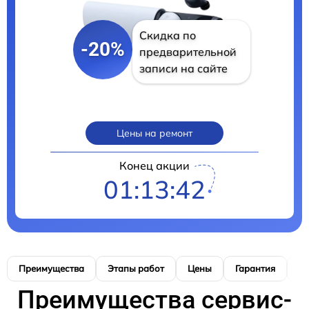
Скидка по
-20%
предварительной
записи на сайте
Цены на ремонт
Конец акции
01:13:41
Преимущества
Этапы работ
Цены
Гарантия
М
Преимущества сервис-